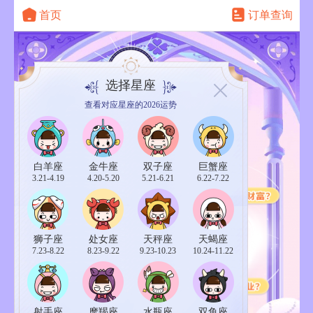
首页
订单查询
选择星座
查看对应星座的2026运势
白羊座
白羊座
金牛座
双子座
巨蟹座
3.21-4.19
4.20-5.20
5.21-6.21
6.22-7.22
狮子座
处女座
天秤座
天蝎座
7.23-8.22
8.23-9.22
9.23-10.23
10.24-11.22
射手座
摩羯座
水瓶座
双鱼座